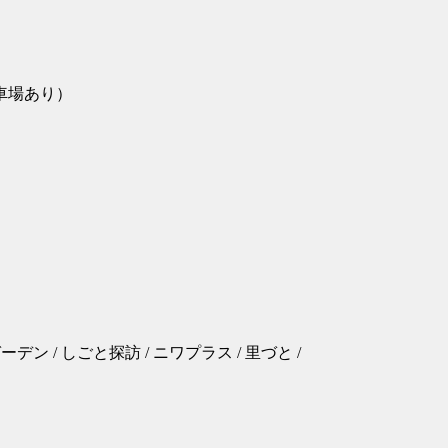
車場あり）
。
n / オープンガーデン / しごと探訪 / ニワプラス / 里づと /