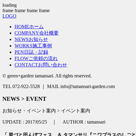
loading
frame
frame
frame
frame
LOGO
HOME
ホーム
COMPANY
会社概要
NEWS
お知らせ
WORKS
施工事例
PEN
日誌・記録
FLOW
ご依頼の流れ
CONTACT
お問い合わせ
© green+garden tamansari. All rights reserved.
TEL 072-922-5528 ｜ MAIL info@tamansari-garden.com
NEWS > EVENT
お知らせ・イベント案内 > イベント案内
UPDATE : 2017/05/25 ｜ AUTHOR : tamansari
「 里づと田んぼフェス ＆ タマンサリ『ニワプラスのしごと