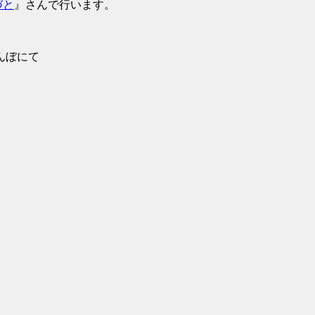
づと
』さんで行います。
んぼにて