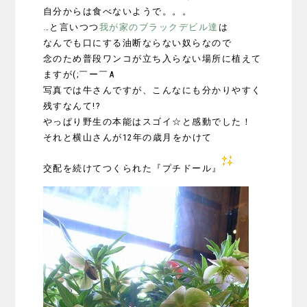
自分からは食べないようで。。。
…と言いつつ
我が家のブラックデビル達
は
なんでも口にする油断ならない奴らなので
念のため普段ワンコが立ち入らない場所に植えて
ますが(;￣ー￣A
写真では牛さんですが、こんなにも分かりやすく
残すなんて!?
やっぱり野生の本能はスゴイ☆と感動でした！
それと横山さんが12年の歳月をかけて
交配を続けてつくられた『プチドール』