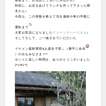
最後まで、お世話して頂いた津山さん♪
特別に、お店をあけてランチを作って下さった樸
木さん♪
今回も、この情報を教えて頂き連絡や車の手配に
運転まで
大変お世話になりました
グリーンスペースさん
♪
そしてそして、ご一緒させていただいた
イケメン庭師軍団&お庭女子部←（勝手に命名
）のみなみなさまー!!
ホントに楽しい時間を、ありがとうございました
(*≧∀≦*)