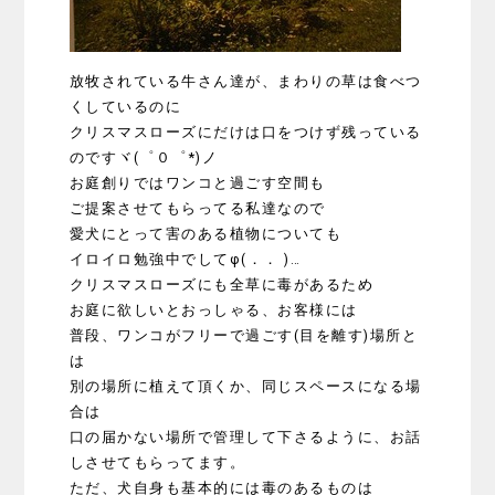
放牧されている牛さん達が、まわりの草は食べつ
くしているのに
クリスマスローズにだけは口をつけず残っている
のですヾ(゜０゜*)ノ
お庭創りではワンコと過ごす空間も
ご提案させてもらってる私達なので
愛犬にとって害のある植物についても
イロイロ勉強中でしてφ(．． )…
クリスマスローズにも全草に毒があるため
お庭に欲しいとおっしゃる、お客様には
普段、ワンコがフリーで過ごす(目を離す)場所と
は
別の場所に植えて頂くか、同じスペースになる場
合は
口の届かない場所で管理して下さるように、お話
しさせてもらってます。
ただ、犬自身も基本的には毒のあるものは