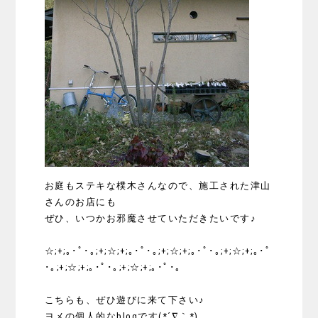
お庭もステキな樸木さんなので、施工された津山
さんのお店にも
ぜひ、いつかお邪魔させていただきたいです♪
☆;+;｡･ﾟ･｡;+;☆;+;｡･ﾟ･｡;+;☆;+;｡･ﾟ･｡;+;☆;+;｡･ﾟ
･｡;+;☆;+;｡･ﾟ･｡;+;☆;+;｡･ﾟ･｡
こちらも、ぜひ遊びに来て下さい♪
ヨメの個人的なblogです(*´∇｀*)