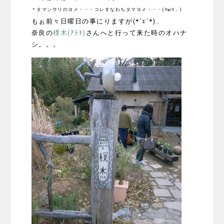
＊タマンサリのヨメ・・・コレすなわちタマヨメ・・・(≡ω≡．)
もぉ前々日曜日の事にりますが(*´ｪ`*)…
奈良の
樸木(ｱﾗｷ)
さんへと行って来た時のオハナ
シ。。。