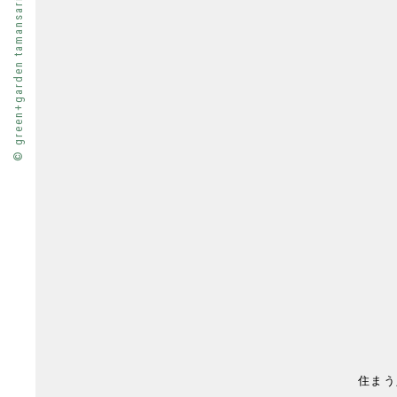
© green+garden tamansari. All rights reserved.
住まう