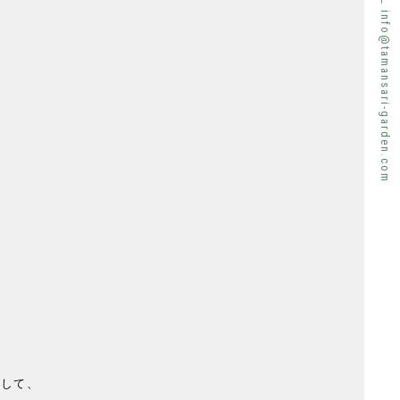
TEL 072-922-5528 ｜ MAIL info@tamansari-garden.com
として、