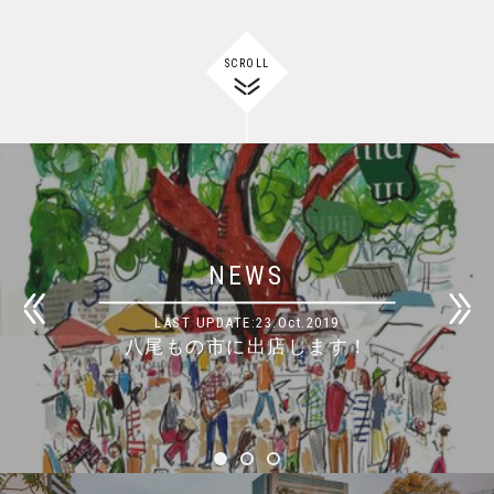
SCROLL
NEWS
Previ
LAST UPDATE:23.Oct.2019
八尾もの市に出店します！
1